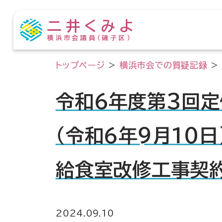
二井くみよ
横浜市会議員（磯子区）
トップページ
>
横浜市会での質疑記録
>
令和6年度第3回定
（令和6年9月10日
給食室改修工事契
2024.09.10