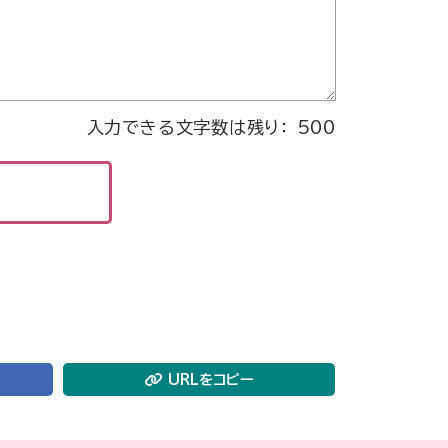
なる可能性がありますのでご了承く
入力できる文字数は残り：
500
人情報の提供や収集などの取扱いに
個別の連絡はいたしません。ご利用
でご連絡下さい。
た場合に限り、必要な調査を行い、
URLをコピー