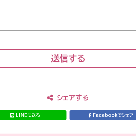
、該当ページの一部もしくは全部の機能が利用できなく
の取扱いについて
をしている各種の第三者ホームページで行われている個
せん。
更および告知について
要に応じて変更することがありますが、その都度利用者に
をご参照ください。
シェアする
更、利用停止を希望する場合は、下記のお問い合わせ窓口ま
ご請求が利用者ご本人によるものであることが確認でき
LINEに送る
Facebookでシェア
利用者の個人情報を開示、訂正、変更、利用停止します。