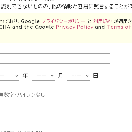
識別できないものの、他の情報と容易に照合することが
れており、Google
プライバシーポリシー
と
利用規約
が適用さ
PTCHA and the Google
Privacy Policy
and
Terms of
及び制限
、利用者の意思による同意にもとづく情報の提供を原則と
いただいた個人情報は、以下の目的の範囲内で使用します。
映
提供
質問などに対する回答
年
月
日
アンケートなどのデータ作成、分析
込などで必要な確認やお知らせ
と接触をする必要が生じた場合
は、利用者の同意なく上記以外の目的で利用することはあ
、次のいずれかに該当する場合を除き、いかなる第三者に