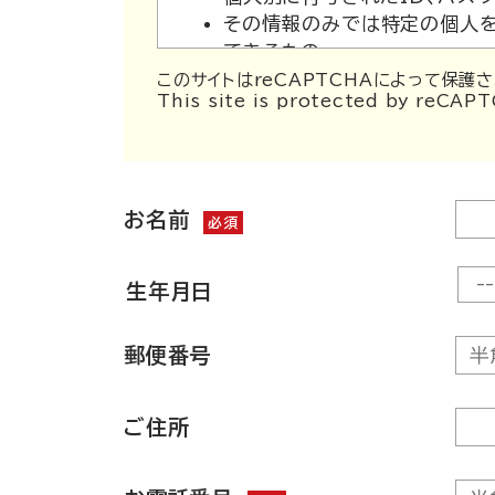
その情報のみでは特定の個人を
できるもの
このサイトはreCAPTCHAによって保護さ
This site is protected by reCA
2. 個人情報の登録・使用の目的
個人情報の登録を必要とする際には
ことはありません。利用者から提供
二井くみよの政治活動への反
お名前
二井くみよからの各種お知らせ
必須
利用者から請求された資料の
利用者から寄せられた意見や
生年月日
利用者の特性を把握するため、
アンケートや各種企画・購読申
郵便番号
その他なんらかの理由で利用者
利用者より提供いただいた個人情報
ご住所
3. 第三者への開示について
利用者より提供のあった個人情報は