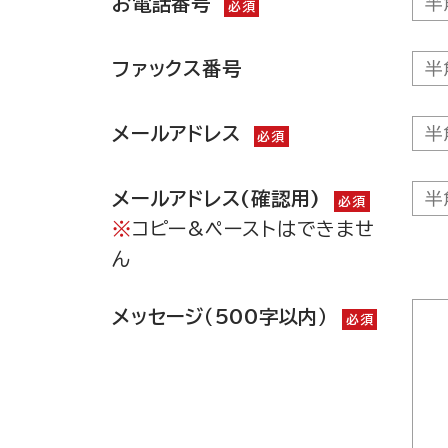
お電話番号
必須
利用者から同意のあった場合
利用者個人が識別できない状態
る場合を除く。）で開示する場
ファックス番号
法令に基づく開示要請があっ
利用者本人による不正アクセス
メールアドレス
利用者が第三者に不利益を及ぼ
必須
利用者または公共の利益のた
メールアドレス(確認用)
必須
4. 安全確保の措置について
コピー&ペーストはできませ
個人情報の保護に関し、担当責任者
ん
5. クッキー（Cookie）等につい
メッセージ（500字以内）
クッキーは、サーバ側で利用者を識
必須
情報です。
二井くみよホームページ内では現在
アクセス解析のためのクッキー（
フォーム制御のためのクッキー
その受け入れの可否は利用者のブラ