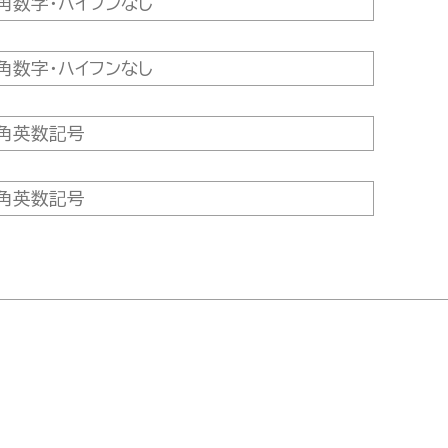
（開示の相手方が他の情報と容易に照合することができ
合
た場合
、脅迫等の違反または利用規約違反の行為があった場合
すと二井くみよが判断した場合
めに必要であると考えられる場合
を決め適切な管理・監督をおこなっています。
て
別するために、サーバから利用者のブラウザに送信され、
、下記のクッキーを使用しています。
対象：全ページ）
（対象：フォームが設置されているページ）
ウザで設定することができます。また、受け入れたクッキー