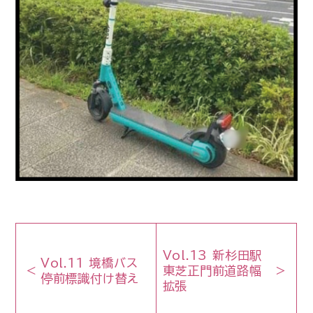
Vol.13 新杉田駅
Vol.11 境橋バス
東芝正門前道路幅
停前標識付け替え
拡張